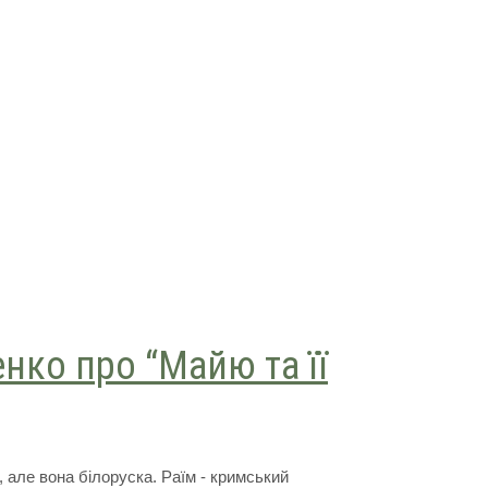
нко про “Майю та її
і, але вона білоруска. Раїм - кримський