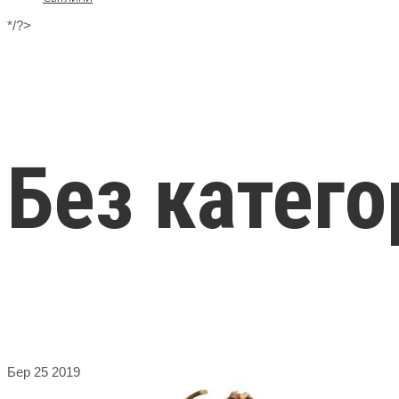
*/?>
Без катего
Бер
25
2019