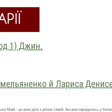
зод 1) Джин.
 Омельяненко й Лариса Денисе
кої Майі - це різні діти з різних сімей: Аксана народилась у Києв