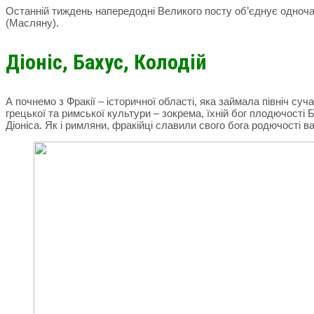
Останній тиждень напередодні Великого посту об’єднує одноча
(Масляну).
Діоніс, Бахус, Колодій
А почнемо з Фракії – історичної області, яка займала північ суч
грецької та римської культури – зокрема, їхній бог плодючості
Діоніса. Як і римляни, фракійці славили свого бога родючості ва