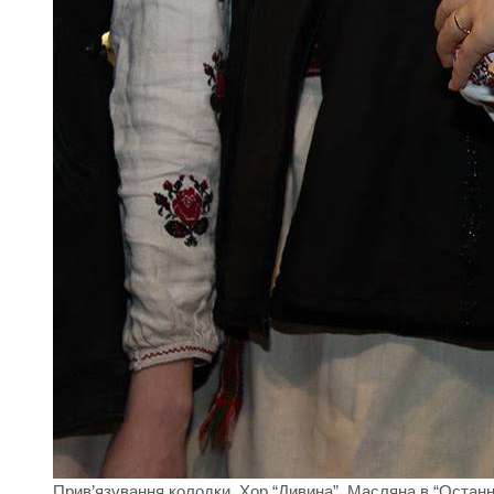
Прив’язування колодки. Хор “Дивина”, Масляна в “Останні