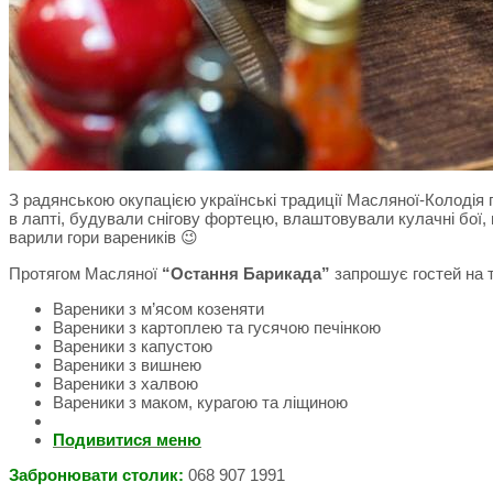
З радянською окупацією українські традиції Масляної-Колодія 
в лапті, будували снігову фортецю, влаштовували кулачні бої, 
варили гори вареників 😉
Протягом Масляної
“Остання Барикада”
запрошує гостей на т
Вареники з м’ясом козеняти
Вареники з картоплею та гусячою печінкою
Вареники з капустою
Вареники з вишнею
Вареники з халвою
Вареники з маком, курагою та ліщиною
Подивитися меню
Забронювати столик:
068 907 1991