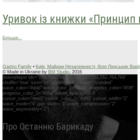
Уривок із книжки «Принцип 
Більше...
Gastro Family
•
Київ, Майдан Незалежності, біля Лядських Ворі
© Made in Ukraine by
BM Studio
, 2016
[waveplayer ids="752,754,756,757,758,760,761,762,764,766"
shuffle="true" size="xs" style="dark" shape="rounded"
wave_color="#ddd" wave_color_2="#666" progress_color="#59f"
progress_color_2="#05a" hover_opacity="0.4"
cursor_color="#ee2" cursor_color_2="#d93" cursor_width="2"
wave_mode="4" gap_width="1" wave_compression="2"
wave_asymmetry="2"]
Про Останню Барикаду