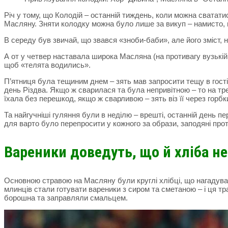
Річ у тому, що Колодій – останній тиждень, коли можна сватат
Масляну. Зняти колодку можна було лише за викуп – намисто, 
В середу був звичай, що звався «зноби-баби», але його зміст, н
А от у четвер наставала широка Масляна (на противагу вузькій 
щоб «телята водились».
П’ятниця була тещиним днем – зять мав запросити тещу в гості.
день Різдва. Якщо ж сварилася та була непривітною – то на тр
їхала без перешкод, якщо ж сварливою – зять віз її через горб
Та найгучніші гуляння були в неділю – врешті, останній день п
для варто було перепросити у кожного за образи, заподяні протя
Вареники доведуть, що й хліба н
Основною стравою на Масляну були круглі хлібці, що нагадували
млинців стали готувати вареники з сиром та сметаною – і ця т
борошна та заправляли смальцем.