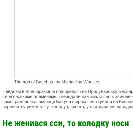
Triumph of Bacchus, by Michaelina Woutiers
Невдовзі вплив фракійців поширився і на Придунайську Бессарабі
слов’янськими племенами, і передали їм чимало своїх звичаїв
самої радянської окупації Бахуса широко святкували на Київщині
перейняті у римлян – у коляду і, врешті, у святкування народж
Не женився єси, то колодку носи