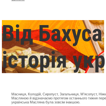
Від Бахуса
історія ук
Масниця, Колодій, Сиропуст, Загальниця, М’ясопуст, Ніжко
Масляною й відзначаємо протягом останнього тижня пере
українська Масляна була зовсім інакшою.