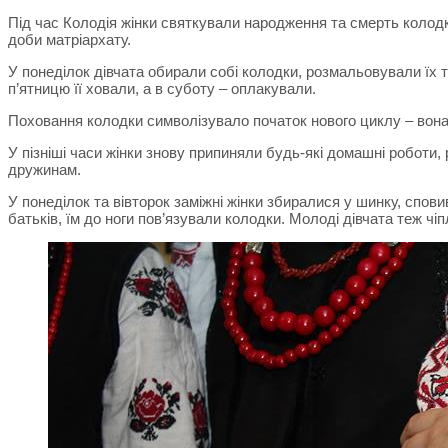
Під час Колодія жінки святкували народження та смерть колодки
доби матріархату.
У понеділок дівчата обирали собі колодки, розмальовували їх т
п’ятницю її ховали, а в суботу – оплакували.
Поховання колодки символізувало початок нового циклу – вон
У пізніші часи жінки знову припиняли будь-які домашні роботи,
дружинам.
У понеділок та вівторок заміжні жінки збиралися у шинку, спови
батьків, їм до ноги пов’язували колодки. Молоді дівчата теж чіп