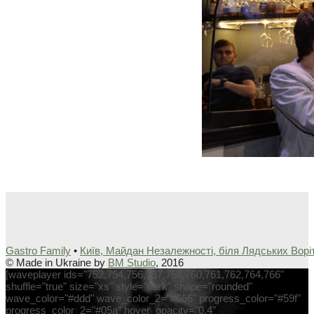
Gastro Family
•
Київ, Майдан Незалежності, біля Лядських Ворі
© Made in Ukraine by
BM Studio
, 2016
[waveplayer ids="752,754,756,757,758,760,761,762,764,766"
shuffle="true" size="xs" style="dark" shape="rounded"
wave_color="#ddd" wave_color_2="#666" progress_color="#59f"
progress_color_2="#05a" hover_opacity="0.4"