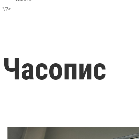
*/?>
Часопис