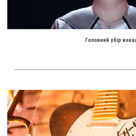
Головний убір вока