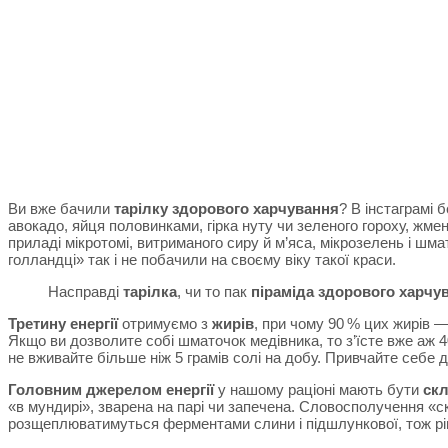
Ви вже бачили
тарілку здорового харчування
? В інстаграмі 
авокадо, яйця половинками, гірка нуту чи зеленого гороху, жменя
приладі мікротомі, витриманого сиру й м’яса, мікрозелень і ш
голландці» так і не побачили на своєму віку такої краси.
Насправді
тарілка
, чи то пак
піраміда здорового харчув
Третину енергії
отримуємо з
жирів
, при чому 90 % цих жирів —
Якщо ви дозволите собі шматочок медівника, то з’їсте вже аж 40
не вживайте більше ніж 5 грамів солі на добу. Привчайте себе д
Головним джерелом енергії
у нашому раціоні мають бути
скл
«в мундирі», зварена на парі чи запечена. Словосполучення «
розщеплюватимуться ферментами слини і підшлункової, тож рів