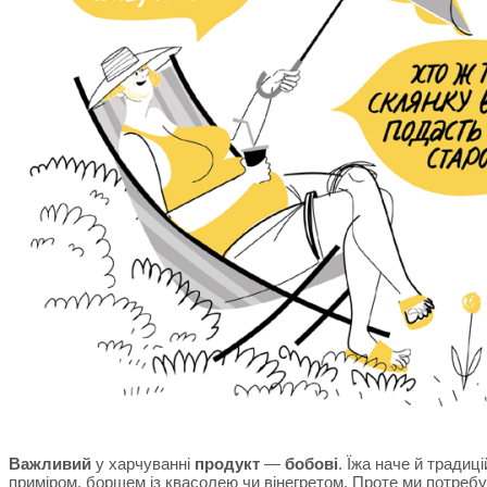
Важливий
у харчуванні
продукт
—
бобові
. Їжа наче й традиц
приміром, борщем із квасолею чи вінегретом. Проте ми потребу