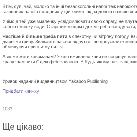
Втім, суп, чай, молоко та інші безалкогольні напої теж напоюют
газованих напоїв (згаданих у цій книжці під кодовою назвою «си
Учімо дітей уже змалечку усвідомлювати свою спрагу, не плутати
собою пляшку води. Старшим людям і дітям треба нагадувати, щ
Частіше й більше треба пити
в спекотну чи вітряну погоду, вз
діареї чи грипу. Зважайте на свої відчуття і не допускайте зне
обмежуючи при цьому пиття.
А як же жити кавоманам? Якщо вживання кави не погіршує вашог
краще замінити її декофеїнізованою.
У будь-якому разі слід вж
Уривок наданий видавництвом Yakaboo Publishing
Придбати книжку
1083
Ще цікаво: