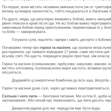
По-перше, вони містять незамінні амінокислоти (як-от триптофа
велику кулінарну валентність, тобто поєднуються із багатьма 
По-друге, люди, що регулярно вживають бобові, мають менший і
рівня глюкози в крові після їди. Не всі бобові важко перетрав
замочивши бобові перед приготуванням, перемоловши їх у блен
та боби — заморожувати.
Готувати супи, паштети, гарніри і навіть десерти з бобови
Поговорімо тепер про
горіхи та насіння
, що зазнали незаслуже
дослідження, що тривало впродовж 17 років, саме нестача цих
всьому світі. На щастя, покращити раціон простіше, ніж власну 
Горіхи та насіння (соняшникове, гарбузове, кавунове, макове, 
містять клітковину, поліненасичені жирні кислоти, вітаміни груп
зіпсуються.
Додавайте ці енергетичні бомбочки до всіх каш, йогуртів, 
Горіхи та насіння дуже сухі, через що важко перетравлюються,
Скільки і чого пити
— бентежне питання. Ми хотіли б, щоби нам
запланованих. Або нехай нас переконають, що пити десять чаш
Джерелом рідини для нас передусім має бути вода.