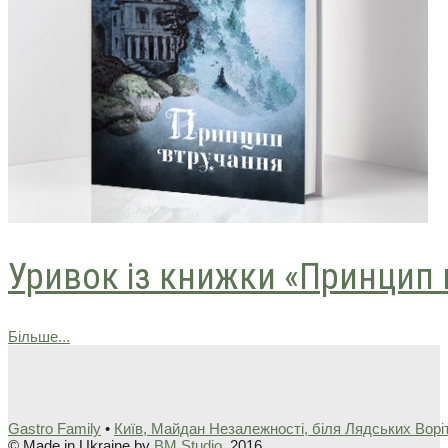
Уривок із книжки «Принцип 
Більше...
Gastro Family
•
Київ, Майдан Незалежності, біля Лядських Ворі
© Made in Ukraine by
BM Studio
, 2016