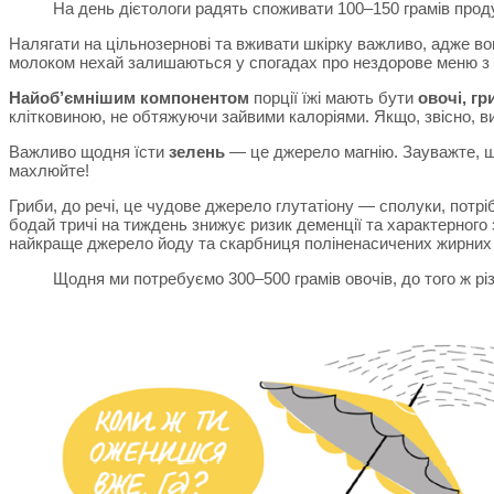
На день дієтологи радять споживати 100–150 грамів прод
Налягати на цільнозернові та вживати шкірку важливо, адже вон
молоком нехай залишаються у спогадах про нездорове меню з 
Найоб’ємнішим компонентом
порції їжі мають бути
овочі, гр
клітковиною, не обтяжуючи зайвими калоріями. Якщо, звісно, в
Важливо щодня їсти
зелень
— це джерело магнію. Зауважте, що
махлюйте!
Гриби, до речі, це чудове джерело глутатіону — сполуки, потріб
бодай тричі на тиждень знижує ризик деменції та характерного
найкраще джерело йоду та скарбниця поліненасичених жирних 
Щодня ми потребуємо 300–500 грамів овочів, до того ж різни