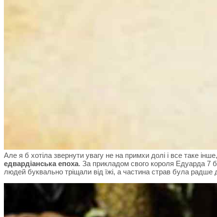
Але я б хотіла звернути увагу не на примхи долі і все таке інше
едвардіанська епоха
. За прикладом свого короля Едуарда 7 б
людей буквально тріщали від їжі, а частина страв була радше д