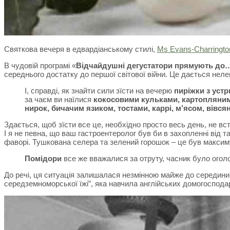
Святкова вечеря в едвардіанському стилі,
Ms Evans-Charringto
В чудовій програмі «
Відчайдушні дегустатори прямують до
середнього достатку до першої світової війни. Це дається неле
І, справді, як знайти сили зїсти на вечерю
пиріжки з устр
за чаєм ви наїлися
кокосовими кульками, картопляним
нирок, бичачим язиком, тостами, каррі, м’ясом, вів
Здається, щоб зїсти все це, необхідно просто весь день, не в
І я не певна, що ваш гастроентеролог був би в захопленні від так
фаворі. Тушкована селера та зелений горошок – це був максим
Помідори
все же вважалися за отруту, часник було огол
До речі, ця ситуація залишалася незмінною майже до середини 
середземноморської їжі”, яка навчила англійських домогосподаро