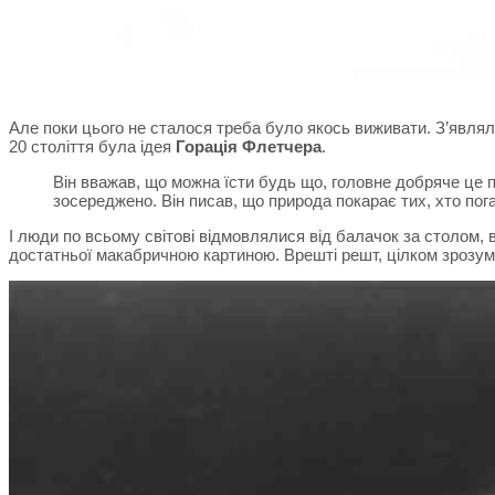
Але поки цього не сталося треба було якось виживати. З’являл
20 століття була ідея
Горація Флетчера
.
Він вважав, що можна їсти будь що, головне добряче це 
зосереджено. Він писав, що природа покарає тих, хто пог
І люди по всьому світові відмовлялися від балачок за столом, 
достатньої макабричною картиною. Врешті решт, цілком зрозум