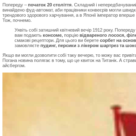
Попереду –
початок 20 століття
. Складний і непередбачуваний 
винайдено фуд-автомат, аби працівники конвеєрів могли швидко
трендового здорового харчування, а в Японії імператор вперше 
Тож, почнемо.
Уявіть собі затишний квітневий вечір 1912 року. Попереду
вам подають
консоме,
порцію
відвареного лосося, філ
смакові рецептори. Для цього ви берете
сорбет на основ
замовляєте
пудинг, персики з лікером шартрез та шок
Якщо ви могли дозволити собі таку вечерю, то можу вас приві
Погана новина полягає в тому, що це квиток на Титанік. А страв
айсбергом.