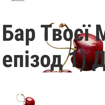
Бар Твоєї 
епізод 1) 