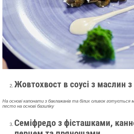
Жовтохвост в соусі з маслин з
На основі капонати з баклажанів та білих оливок готується м
песто на основі базиліку
Семіфредо з фісташками, канн
перцем та прянощами