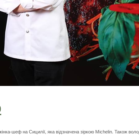
о
жінка-шеф на Сицилії, яка відзначена зіркою Michelin. Також вол