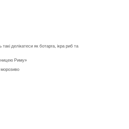
 такі делікатеси як ботарга, ікра риб та
итницею Риму»
, морозиво