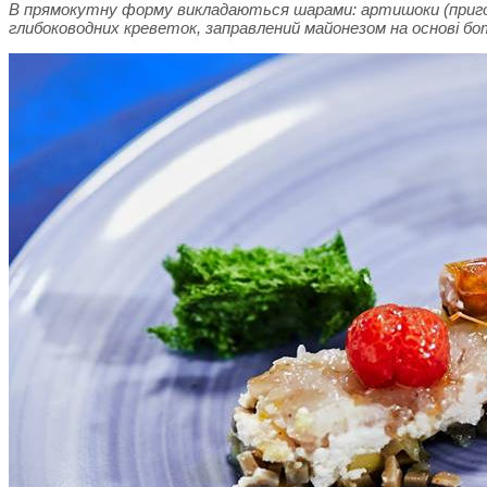
В прямокутну форму викладаються шарами: артишоки (приготов
глибоководних креветок, заправлений майонезом на основі бот