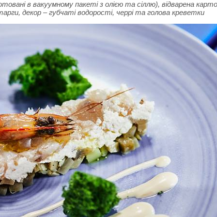
ані в вакуумному пакеті з олією та сіллю), відварена картоп
арги, декор – губчаті водорості, черрі та голова креветки