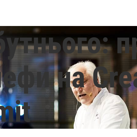
бутнього: п
ефи на Cre
mit