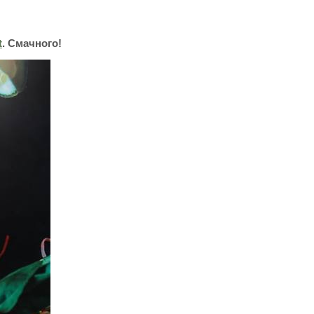
t
. Смачного!