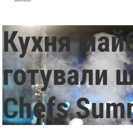
Кухня май
готували ш
Chefs Sum