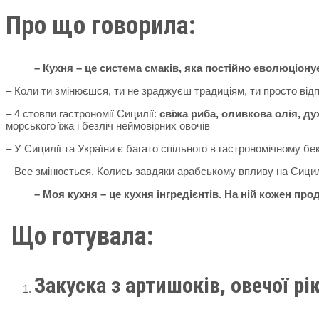
Про що говорила:
– Кухня – це система смаків, яка постійно еволюціону
– Коли ти змінюєшся, ти не зраджуєш традиціям, ти просто від
– 4 стовпи гастрономії Сицилії:
свіжа риба, оливкова олія, ду
морського їжа і безліч неймовірних овочів
– У Сицилії та України є багато спільного в гастрономічному 
– Все змінюється. Колись завдяки арабському впливу на Сицилі
– Моя кухня – це кухня інгредієнтів. На ній кожен пр
Що готувала:
Закуска з артишоків, овечої рі