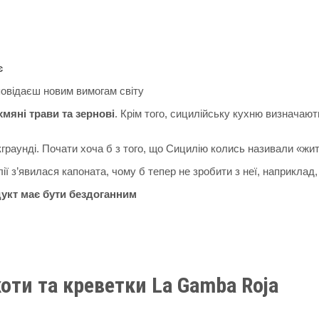
є
повідаєш новим вимогам світу
хмяні трави та зернові
. Крім того, сицилійську кухню визначають
бекграунді. Почати хоча б з того, що Сицилію колись називали «ж
ї з’явилася капоната, чому б тепер не зробити з неї, наприклад
одукт має бути бездоганним
коти та креветки
La
Gamba
Roja