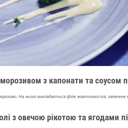
 морозивом з капонати та соусом 
орозиво. На нього викладається філе жовтохвоста, запечене в 
олі з овечою рікотою та ягодами 