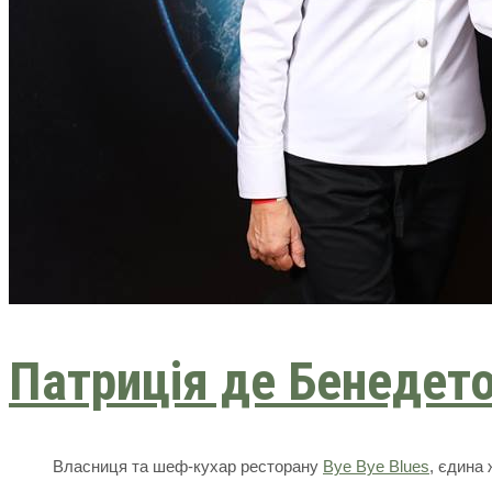
Патриція де Бенедет
Власниця та шеф-кухар ресторану
Bye Bye Blues
, єдина 