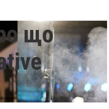
ро що
ative