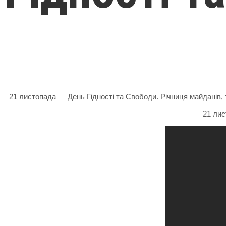
21 листопада — День Гідності та Свободи. Річниця майданів, т
21 лис