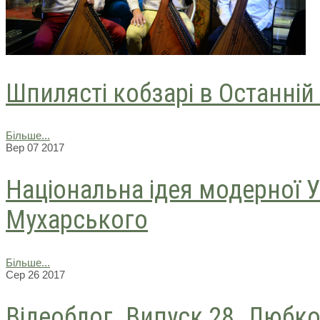
Шпилясті кобзарі в Останній
Більше...
Вер
07
2017
Національна ідея модерної У
Мухарського
Більше...
Сер
26
2017
Відеоблог. Випуск 28. Любк