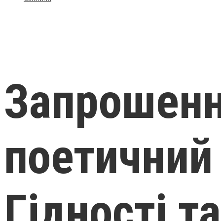
Запрошенн
поетичний
Гідності т