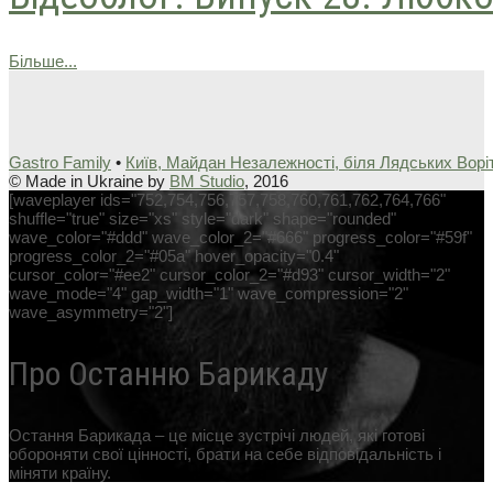
Більше...
Gastro Family
•
Київ, Майдан Незалежності, біля Лядських Ворі
© Made in Ukraine by
BM Studio
, 2016
[waveplayer ids="752,754,756,757,758,760,761,762,764,766"
shuffle="true" size="xs" style="dark" shape="rounded"
wave_color="#ddd" wave_color_2="#666" progress_color="#59f"
progress_color_2="#05a" hover_opacity="0.4"
cursor_color="#ee2" cursor_color_2="#d93" cursor_width="2"
wave_mode="4" gap_width="1" wave_compression="2"
wave_asymmetry="2"]
Про Останню Барикаду
Остання Барикада – це місце зустрічі людей, які готові
обороняти свої цінності, брати на себе відповідальність і
міняти країну.