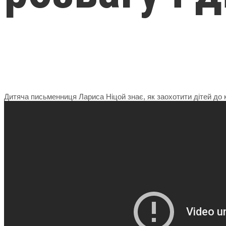
Дитяча письменниця Лариса Ніцой знає, як заохотити дітей до 