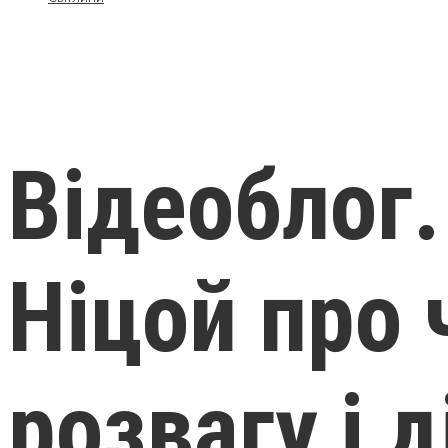
Відеоблог.
Ніцой про 
розвагу і д