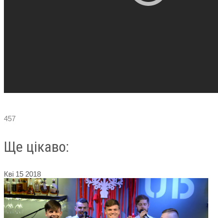
457
Ще цікаво:
Кві
15
2018