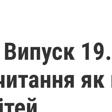
 Випуск 19
читання як 
ітей