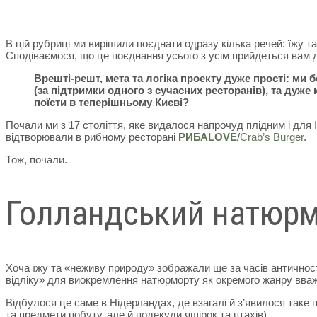
В цій рубриці ми вирішили поєднати одразу кілька речей: їжу та
Сподіваємося, що це поєднання усього з усім прийдеться вам д
Врешті-решт, мета та логіка проекту дуже прості: ми 
(за підтримки одного з сучасних ресторанів), та дуже
поїсти в теперішньому Києві?
Почали ми з 17 століття, яке видалося напрочуд плідним і для Іс
відтворювали в рибному ресторані
РИБАLOVE
/
Crab’s Burger
.
Тож, почали.
Голландський натюрмо
Хоча їжу та «неживу природу» зображали ще за часів античності
відліку» для виокремлення натюрморту як окремого жанру вважа
Відбулося це саме в Нідерландах, де взагалі й з’явилося таке 
та предмети побуту, але й подекуди ящірок та птахів).