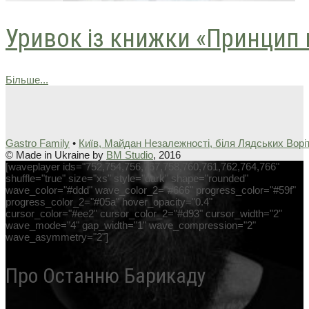
Уривок із книжки «Принцип 
Більше...
Gastro Family
•
Київ, Майдан Незалежності, біля Лядських Ворі
© Made in Ukraine by
BM Studio
, 2016
[waveplayer ids="752,754,756,757,758,760,761,762,764,766"
shuffle="true" size="xs" style="dark" shape="rounded"
wave_color="#ddd" wave_color_2="#666" progress_color="#59f"
progress_color_2="#05a" hover_opacity="0.4"
cursor_color="#ee2" cursor_color_2="#d93" cursor_width="2"
wave_mode="4" gap_width="1" wave_compression="2"
wave_asymmetry="2"]
Про Останню Барикаду