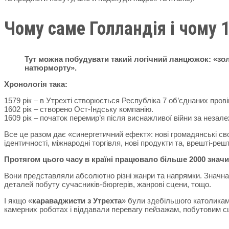
Чому саме Голландія і чому 1
Тут можна побудувати такий логічний ланцюжок: «зол
натюрморту».
Хронологія така:
1579 рік – в Утрехті створюється Республіка 7 об’єднаних прові
1602 рік – створено Ост-Індську компанію.
1609 рік – початок перемир’я після виснажливої війни за незалеж
Все це разом дає «синергетичний ефект»: нові громадянські сво
ідентичності, міжнародні торгівля, нові продукти та, врешті-реш
Протягом цього часу в країні працювало більше 2000 знач
Вони представляли абсолютно різні жанри та напрямки. Значна ї
деталей побуту сучасників-бюргерів, жанрові сцени, тощо.
І якщо «
караваджисти з Утрехта
» були здебільшого католикам
камерних роботах і віддавали перевагу пейзажам, побутовим 