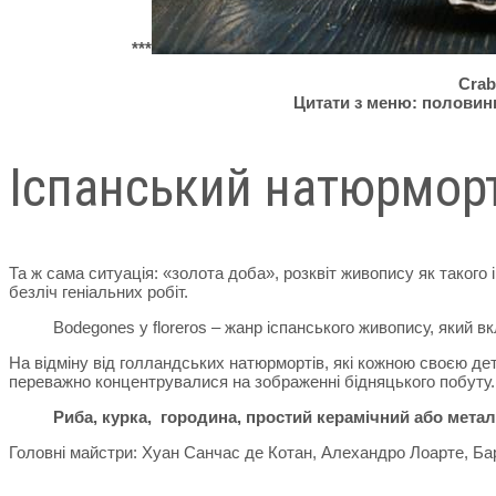
***
Crab
Цитати з меню: половинк
Іспанський натюрморт,
Та ж сама ситуація: «золота доба», розквіт живопису як такого
безліч геніальних робіт.
Bodegones y floreros – жанр іспанського живопису, який 
На відміну від голландських натюрмортів, які кожною своєю д
переважно концентрувалися на зображенні бідняцького побуту.
Риба, курка, городина, простий керамічний або метал
Головні майстри: Хуан Санчас де Котан, Алехандро Лоарте, Ба