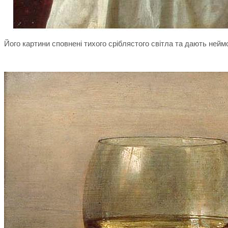
Його картини сповнені тихого сріблястого світла та дають неймо