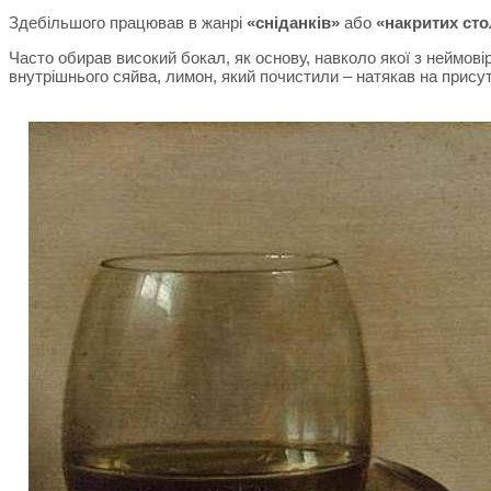
Здебільшого працював в жанрі
«сніданків»
або
«накритих сто
Часто обирав високий бокал, як основу, навколо якої з нейм
внутрішнього сяйва, лимон, який почистили – натякав на прису