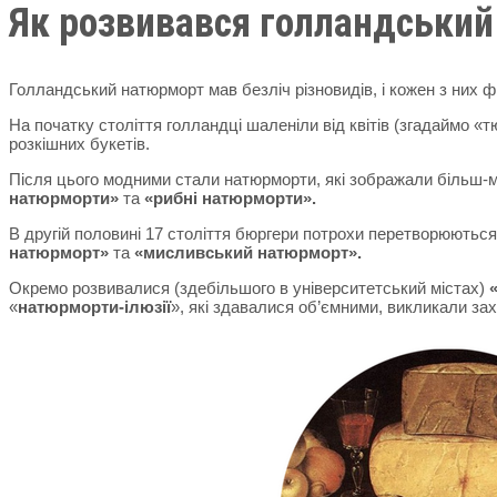
Як розвивався голландськи
Голландський натюрморт мав безліч різновидів, і кожен з них ф
На початку століття голландці шаленіли від квітів (згадаймо
розкішних букетів.
Після цього модними стали натюрморти, які зображали більш-
натюрморти»
та
«рибні натюрморти».
В другій половині 17 століття бюргери потрохи перетворюються
натюрморт»
та
«мисливський натюрморт».
Окремо розвивалися (здебільшого в університетський містах)
«
натюрморти-ілюзії
», які здавалися об’ємними, викликали за