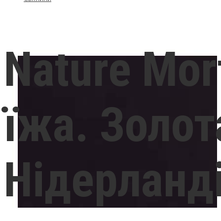
Nature Mor
їжа. Золота
Нідерланді