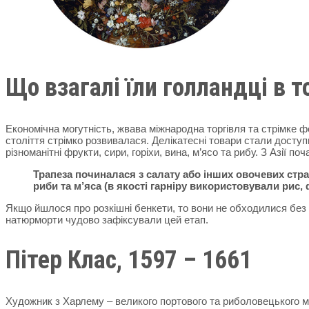
Що взагалі їли голландці в т
Економічна могутність, жвава міжнародна торгівля та стрімке ф
століття стрімко розвивалася. Делікатесні товари стали доступ
різноманітні фрукти, сири, горіхи, вина, м’ясо та рибу. З Азії 
Трапеза починалася з салату або інших овочевих страв
риби та м’яса (в якості гарніру використовували рис,
Якщо йшлося про розкішні бенкети, то вони не обходилися без 
натюрморти чудово зафіксували цей етап.
Пітер Клас, 1597 – 1661
Художник з Харлему – великого портового та риболовецького м