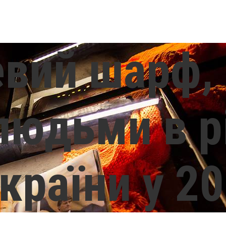
вий шарф,
людьми в р
країни у 2