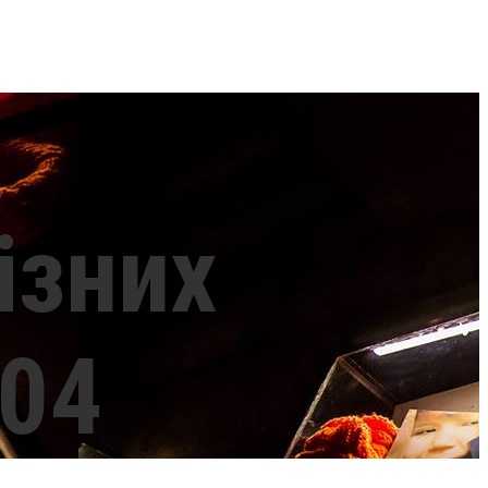
ізних
004