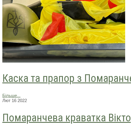
Каска та прапор з Помаранч
Більше...
Лют
16
2022
Помаранчева краватка Вікт