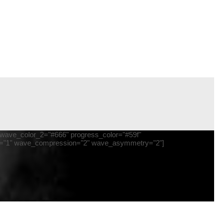
" wave_color_2="#666" progress_color="#59f"
dth="1" wave_compression="2" wave_asymmetry="2"]