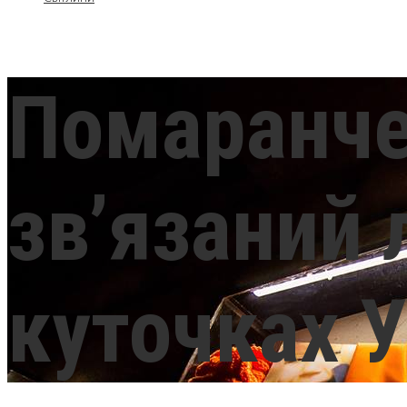
Помаранче
зв’язаний 
куточках У