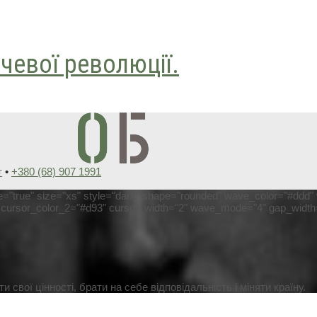
чевої революції.
т
•
+380 (68) 907 1991
le="true" size="xs" style="dark" shape="rounded" wave_color="#ddd
2" cursor_color_2="#d93" cursor_width="2" wave_mode="4" gap_wi
 свої цінності, брати на себе відповідальність і міняти країну.