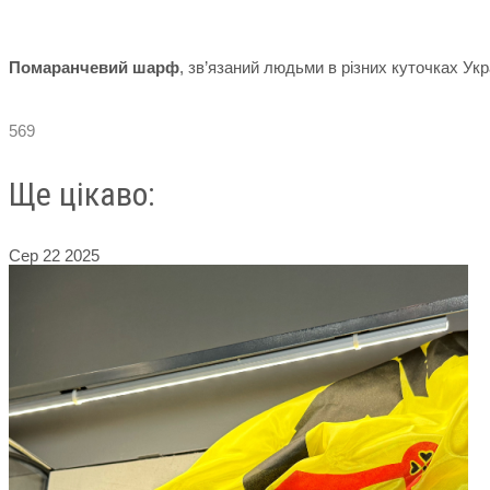
Помаранчевий шарф
, зв’язаний людьми в різних куточках Ук
569
Ще цікаво:
Сер
22
2025