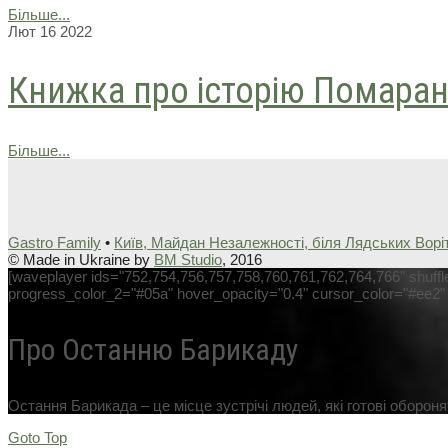
Більше...
Лют
16
2022
Книжка про історію Помаран
Більше...
Gastro Family
•
Київ, Майдан Незалежності, біля Лядських Ворі
© Made in Ukraine by
BM Studio
, 2016
[waveplayer ids="752,754,756,757,758,760,761,762,764,766" shuff
progress_color_2="#05a" hover_opacity="0.4" cursor_color="#ee
Про Останню Барикаду
Остання Барикада – це місце зустрічі людей, які готові обороняти
Goto Top