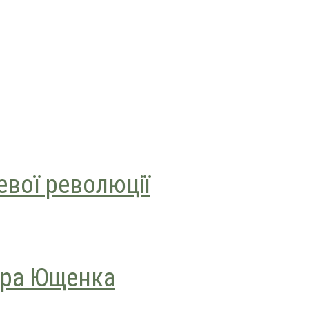
евої революції
ора Ющенка