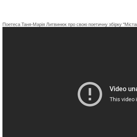
Поетеса Таня-Марія Литвинюк про свою поетичну збірку “Міста